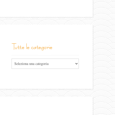
tutte le categorie
Tutte
le
categorie