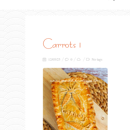
carrots 1
12/05/25
0
No tags