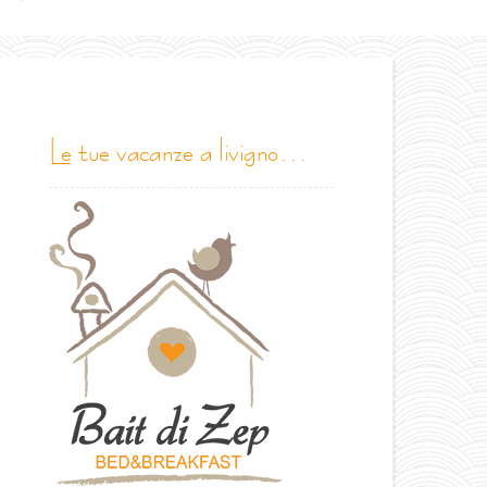
le tue vacanze a livigno…