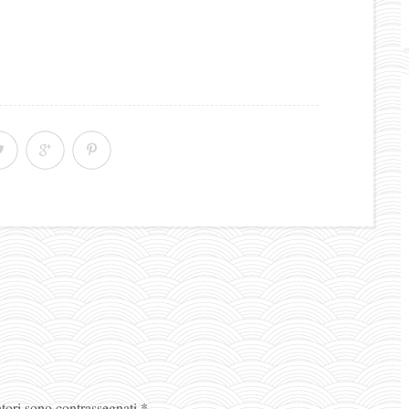
atori sono contrassegnati
*