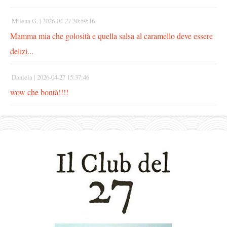
Milena G. |
2026-04-27 20:59:16
Mamma mia che golosità e quella salsa al caramello deve essere
delizi...
Daniela |
2026-04-27 15:37:46
wow che bontà!!!!