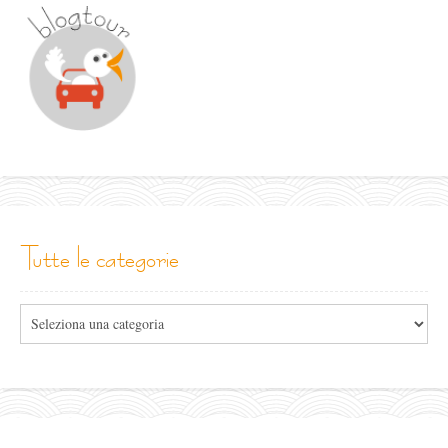
tutte le categorie
Tutte
le
categorie