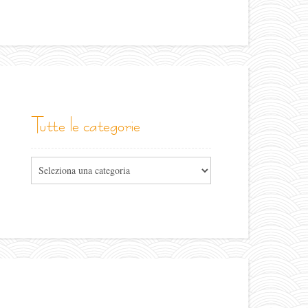
tutte le categorie
Tutte
le
categorie