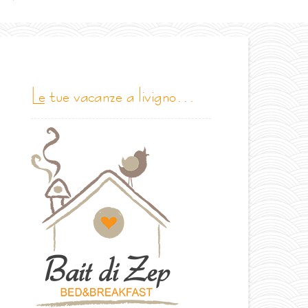
le tue vacanze a livigno…