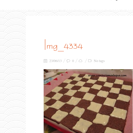
img_4334
23/06/13
0
No tags