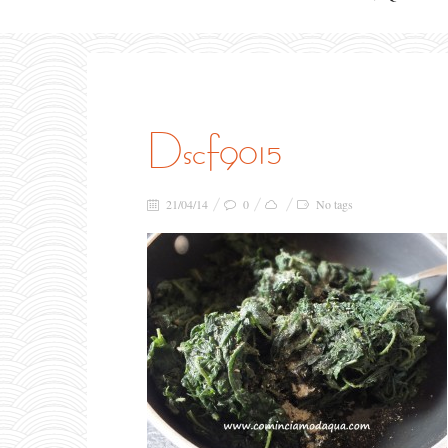
dscf9015
21/04/14
0
No tags