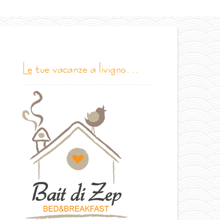
le tue vacanze a livigno…