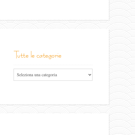
tutte le categorie
Tutte
le
categorie