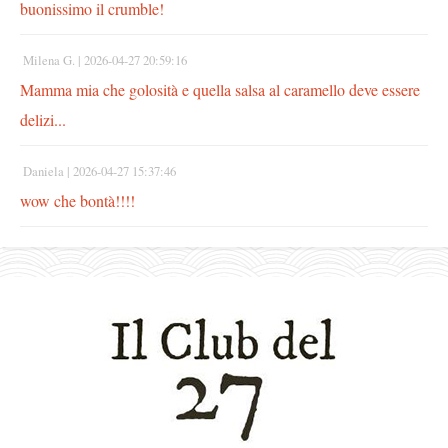
buonissimo il crumble!
Milena G. |
2026-04-27 20:59:16
Mamma mia che golosità e quella salsa al caramello deve essere
delizi...
Daniela |
2026-04-27 15:37:46
wow che bontà!!!!