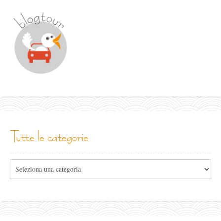
tutte le categorie
Tutte
le
categorie