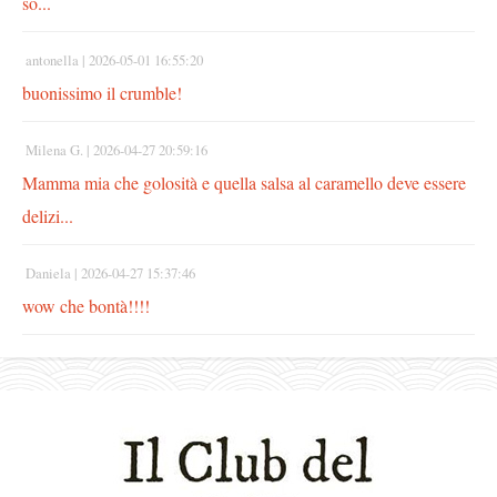
so...
antonella |
2026-05-01 16:55:20
buonissimo il crumble!
Milena G. |
2026-04-27 20:59:16
Mamma mia che golosità e quella salsa al caramello deve essere
delizi...
Daniela |
2026-04-27 15:37:46
wow che bontà!!!!