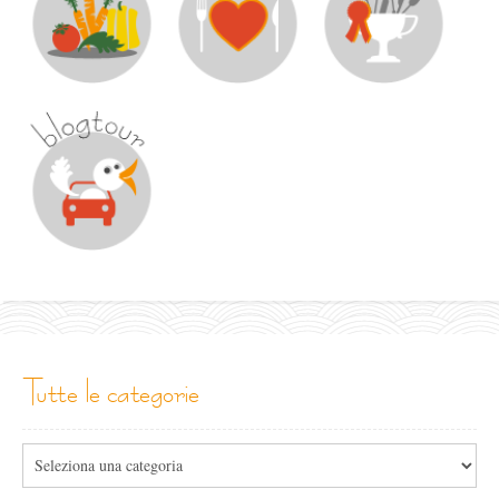
tutte le categorie
Tutte
le
categorie