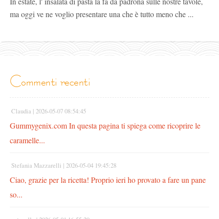
In estate, l' insalata di pasta la fa da padrona sulle nostre tavole,
ma oggi ve ne voglio presentare una che è tutto meno che ...
commenti recenti
Claudia |
2026-05-07 08:54:45
Gummygenix.com In questa pagina ti spiega come ricoprire le
caramelle...
Stefania Mazzarelli |
2026-05-04 19:45:28
Ciao, grazie per la ricetta! Proprio ieri ho provato a fare un pane
so...