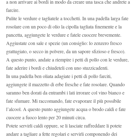
a non arrivare ai bordi in modo da creare una tasca che andrete a
farcire.
Pulite le verdure e tagliatele a tocchetti. In una padella larga fate
rosolare con un poco di olio la cipolla tagliata finemente e la
pancetta, aggiungete le verdure e fatele cuocere brevemente.
Aggiustate con sale e spezie (un consiglio: lo zenzero fresco
grattugiato, o secco in polvere, da un sapore sfizioso e fresco).
A questo punto, andate a riempire i petti di pollo con le verdure,
fate aderire i bordi e chiudeteli con uno stuzzicadenti.
In una padella ben oliata adagiate i petti di pollo farciti,
aggiungete il mazzetto di erbe fresche e fate rosolare. Quando
saranno ben dorati da entrambi i lati irrorare col vino bianco e
fate sfumare. Mi raccomando, fate evaporare il più possibile
l’alcool. A questo punto aggiungete acqua o brodo caldi e fate
cuocere a fuoco lento per 20 minuti circa.
Potete servirli caldi oppure, se li lasciate raffreddare li potete
andare a tagliare a fette regolari e servirli componendo dei