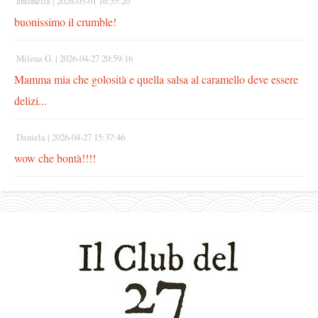
antonella |
2026-05-01 16:55:20
buonissimo il crumble!
Milena G. |
2026-04-27 20:59:16
Mamma mia che golosità e quella salsa al caramello deve essere
delizi...
Daniela |
2026-04-27 15:37:46
wow che bontà!!!!