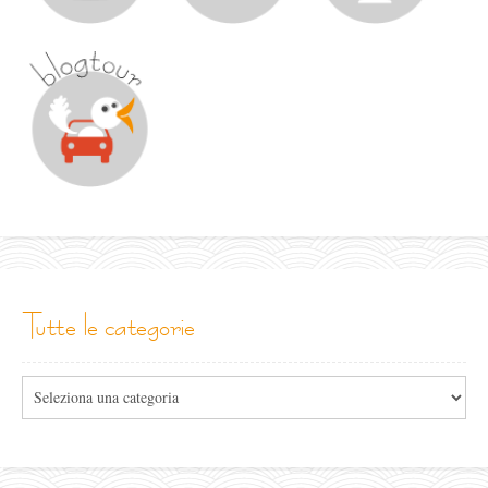
tutte le categorie
Tutte
le
categorie