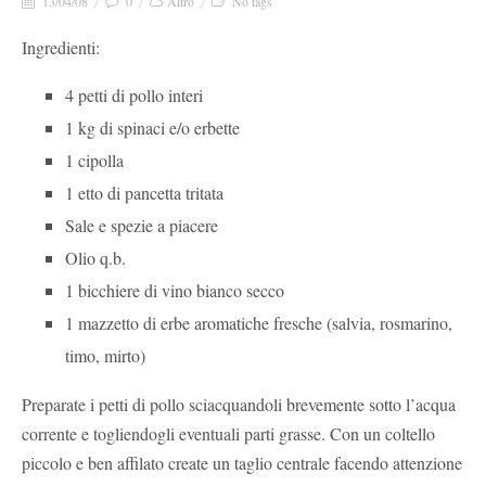
13/04/08
0
Altro
No tags
Ingredienti:
4 petti di pollo interi
1 kg di spinaci e/o erbette
1 cipolla
1 etto di pancetta tritata
Sale e spezie a piacere
Olio q.b.
1 bicchiere di vino bianco secco
1 mazzetto di erbe aromatiche fresche (salvia, rosmarino,
timo, mirto)
Preparate i petti di pollo sciacquandoli brevemente sotto l’acqua
corrente e togliendogli eventuali parti grasse. Con un coltello
piccolo e ben affilato create un taglio centrale facendo attenzione