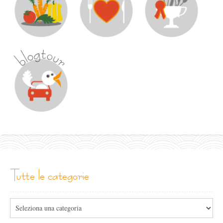
tutte le categorie
Tutte
le
categorie