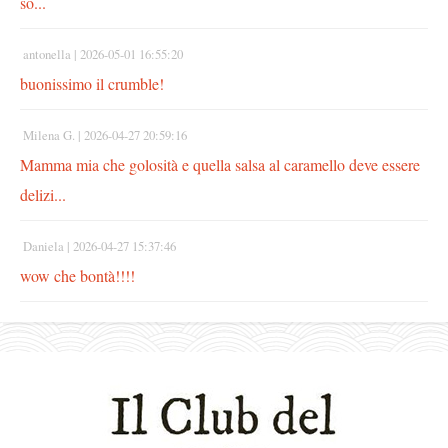
so...
antonella |
2026-05-01 16:55:20
buonissimo il crumble!
Milena G. |
2026-04-27 20:59:16
Mamma mia che golosità e quella salsa al caramello deve essere
delizi...
Daniela |
2026-04-27 15:37:46
wow che bontà!!!!