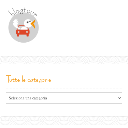
tutte le categorie
Tutte
le
categorie