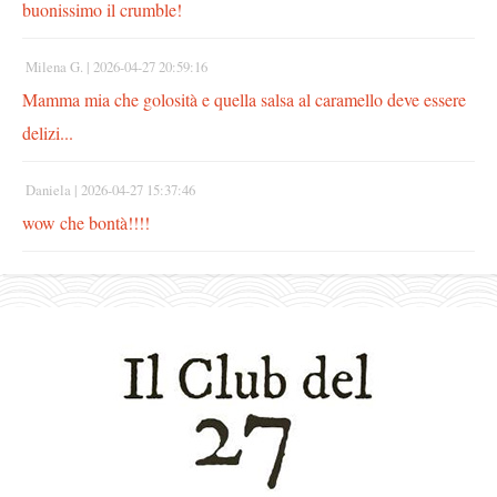
buonissimo il crumble!
Milena G. |
2026-04-27 20:59:16
Mamma mia che golosità e quella salsa al caramello deve essere
delizi...
Daniela |
2026-04-27 15:37:46
wow che bontà!!!!