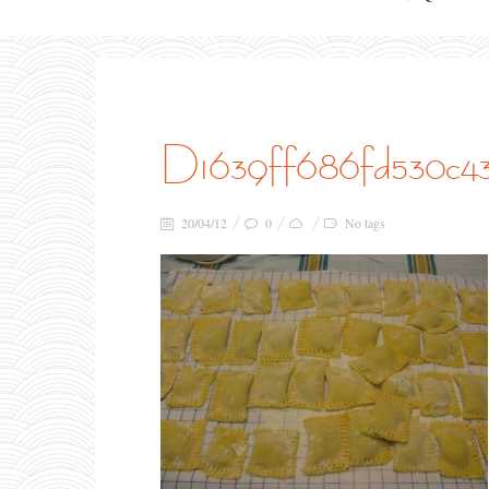
d1639ff686fd530c4
20/04/12
0
No tags