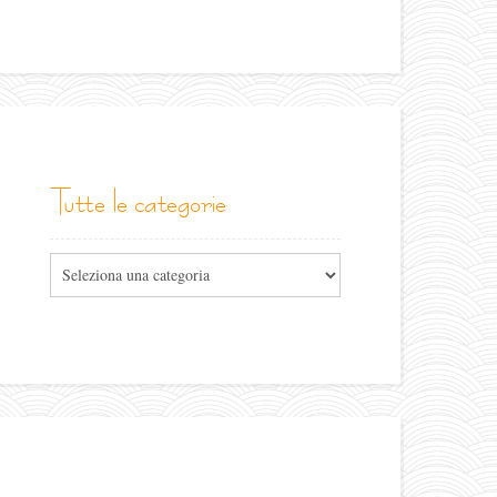
tutte le categorie
Tutte
le
categorie