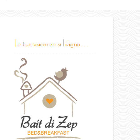
le tue vacanze a livigno…