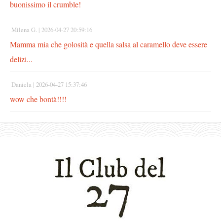
buonissimo il crumble!
Milena G. |
2026-04-27 20:59:16
Mamma mia che golosità e quella salsa al caramello deve essere
delizi...
Daniela |
2026-04-27 15:37:46
wow che bontà!!!!