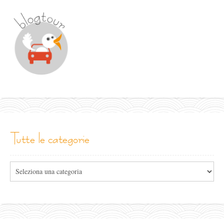
tutte le categorie
Tutte
le
categorie