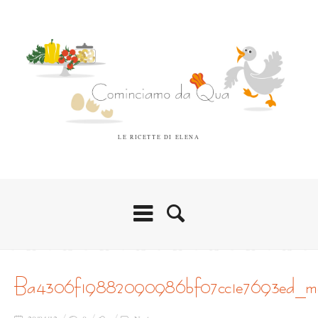
LE RICETTE DI ELENA
ba4306f19882090986bf07cc1e7693ed_m