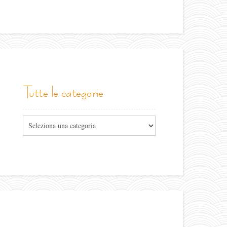
tutte le categorie
Tutte
le
categorie