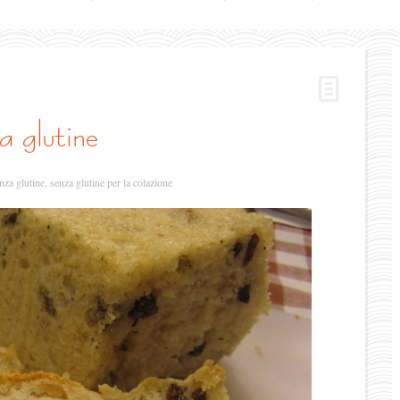
a glutine
nza glutine
,
senza glutine per la colazione