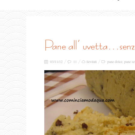
pane all’ uvetta…senz
03/11/12
11
lievitati
pane dolce
,
pane se