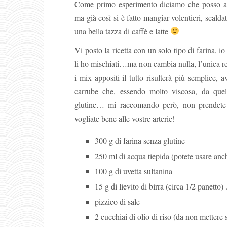
Come primo esperimento diciamo che posso an
ma già così si è fatto mangiar volentieri, scalda
una bella tazza di caffè e latte
Vi posto la ricetta con un solo tipo di farina, i
li ho mischiati…ma non cambia nulla, l’unica reg
i mix appositi il tutto risulterà più semplice,
carrube che, essendo molto viscosa, da quel
glutine… mi raccomando però, non prendete q
vogliate bene alle vostre arterie!
300 g di farina senza glutine
250 ml di acqua tiepida (potete usare anche
100 g di uvetta sultanina
15 g di lievito di birra (circa 1/2 panetto
pizzico di sale
2 cucchiai di olio di riso (da non mettere se 