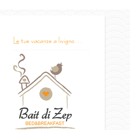
le tue vacanze a livigno…