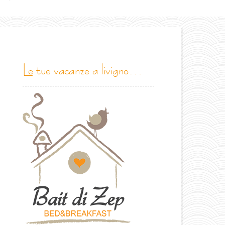
le tue vacanze a livigno…