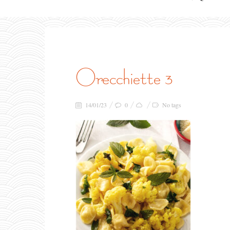
orecchiette 3
14/01/23
0
No tags