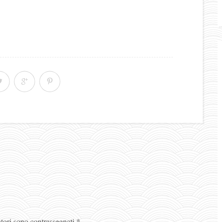
atori sono contrassegnati
*