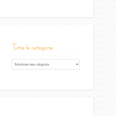
tutte le categorie
Tutte
le
categorie