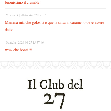
buonissimo il crumble!
Milena G. |
2026-04-27 20:59:16
Mamma mia che golosità e quella salsa al caramello deve essere
delizi...
Daniela |
2026-04-27 15:37:46
wow che bontà!!!!