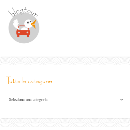
tutte le categorie
Tutte
le
categorie