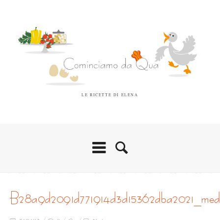
LE RICETTE DI ELENA
b28a9d2091d771914d3d15362dba2021_med