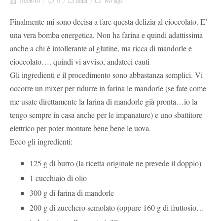
10/08/10
0
dolci
No tags
Finalmente mi sono decisa a fare questa delizia al cioccolato. E’
una vera bomba energetica. Non ha farina e quindi adattissima
anche a chi è intollerante al glutine, ma ricca di mandorle e
cioccolato…. quindi vi avviso, andateci cauti
Gli ingredienti e il procedimento sono abbastanza semplici. Vi
occorre un mixer per ridurre in farina le mandorle (se fate come
me usate direttamente la farina di mandorle già pronta…io la
tengo sempre in casa anche per le impanature) e uno sbattitore
elettrico per poter montare bene bene le uova.
Ecco gli ingredienti:
125 g di burro (la ricetta originale ne prevede il doppio)
1 cucchiaio di olio
300 g di farina di mandorle
200 g di zucchero semolato (oppure 160 g di fruttosio…