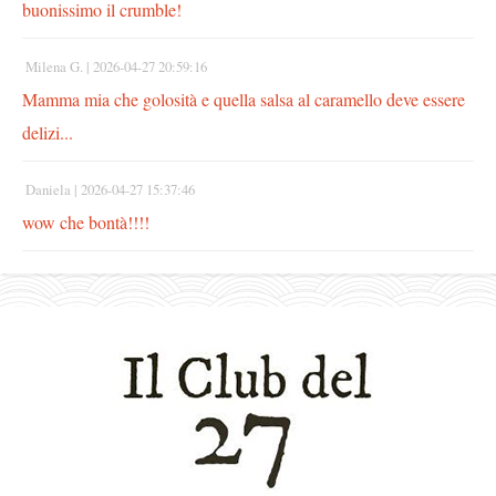
buonissimo il crumble!
Milena G. |
2026-04-27 20:59:16
Mamma mia che golosità e quella salsa al caramello deve essere
delizi...
Daniela |
2026-04-27 15:37:46
wow che bontà!!!!