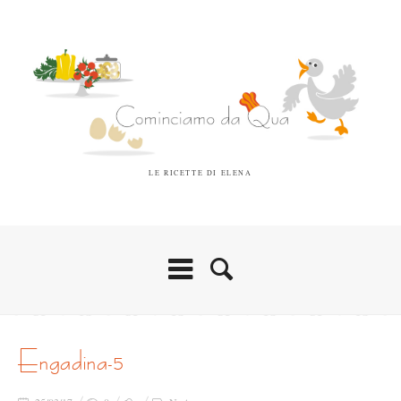
LE RICETTE DI ELENA
engadina-5