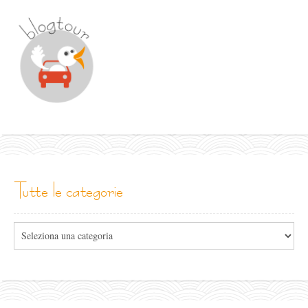
tutte le categorie
Tutte
le
categorie