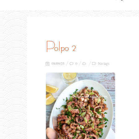
polpo 2
08/09/25
0
No tags