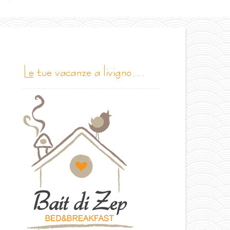
le tue vacanze a livigno…