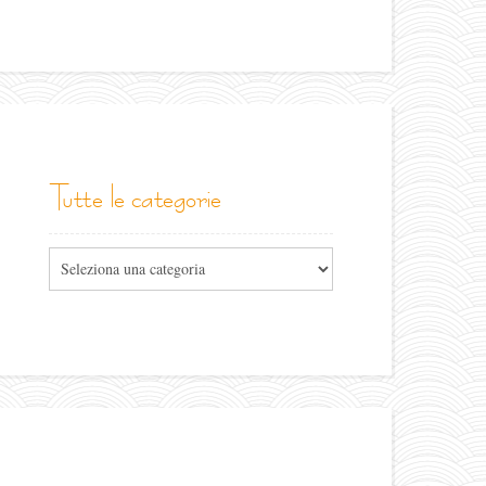
tutte le categorie
Tutte
le
categorie