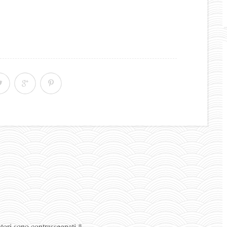
atori sono contrassegnati
*