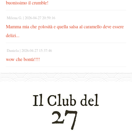
buonissimo il crumble!
Milena G. |
2026-04-27 20:59:16
Mamma mia che golosità e quella salsa al caramello deve essere
delizi...
Daniela |
2026-04-27 15:37:46
wow che bontà!!!!