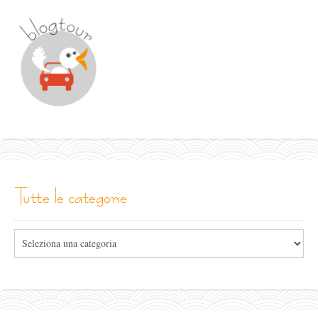
tutte le categorie
Tutte
le
categorie