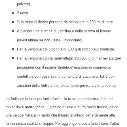
polvere)
2 uova
½ bustina di lievito per torte da sciogliere in 250 ml di latte
A piacere una bustina di vanillina o della scorza di limone
(quest’ultima se non usate il cioccolato)
Per la versione col cioccolato: 100 g di cioccolato fondente.
Per la versione con la marmellata: 150/200 g di marmellata (per
proseguire con il regime ‘dietetico’ esistono in commercio
confetture con bassissimo contenuto di zucchero, fatte con
zuccheri della frutta o completamente prive…a voi la scelta)
La frolla ve la insegno facile facile. Io trovo comodissima farla nel
mixer dove metto farina, il pizzico di sale e burro molto freddo, gli do
una veloce frullata in modo che il burro si integri perfettamente alla
farina senza scaldarsi troppo. Poi aggiungo le uova (uno intero, l’altro