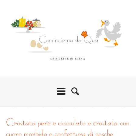
LE RICETTE DI ELENA
crostata pere e cioccolato e crostata con
cuore morbido e confettura di pesche