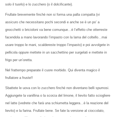
solo il tuorlo) e lo zucchero (o il dolcificante).
Frullate brevemente finchè non si forma una palla compatta (vi
assicuro che necessitano pochi secondi e anche se è un po’ a
gnocchetti o bricioloni va bene comunque…è l’effetto che otterreste
facendola a mano lavorando l’impasto con la lama del coltello…mai
usare troppo le mani, scaldereste troppo l’impasto) e poi avvolgete in
pellicola oppure mettete in un sacchettino per surgelati e mettete in
frigo per un’oretta.
Nel frattempo preparate il cuore morbido. Qui diventa magico il
frullatore a fruste!!
Sbattete le uova con lo zucchero finchè non diventano belli spumosi.
Aggiungete la vanillina o la scorza del limone, il lievito fatto sciogliere
nel latte (vedrete che farà una schiumetta leggera…è la reazione del
lievito) e la farina. Frullate bene. Se fate la versione al cioccolato,