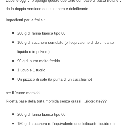
Ebbene oggi vi propongo queste due torte con base di pasta frolla e vi
do la doppia versione con zucchero e dolcificante.
Ingredienti per la frolla :
200 g di farina bianca tipo 00
100 g di zucchero semolato (o l’equivalente di dolcificante
liquido o in polvere)
90 g di burro molto freddo
1 uovo e 1 tuorlo
Un pizzico di sale (la punta di un cucchiaino)
per il ‘cuore morbido’
Ricetta base della torta morbida senza grassi …ricordate???
200 g di farina bianca tipo 00
150 g di zucchero (o l’equivalente di dolcificante liquido o in