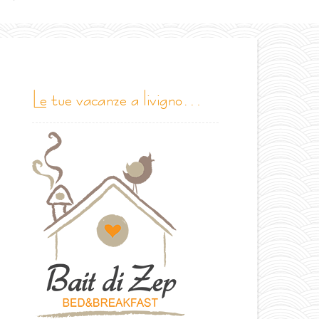
le tue vacanze a livigno…