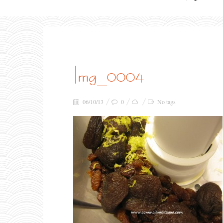
img_0004
06/10/13
0
No tags