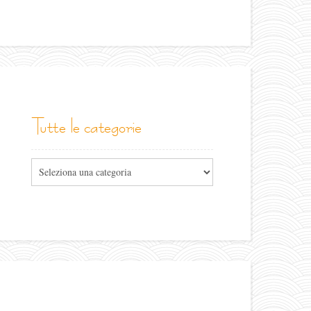
tutte le categorie
Tutte
le
categorie