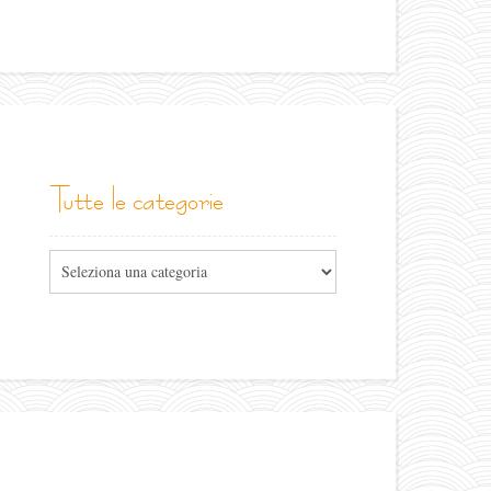
tutte le categorie
Tutte
le
categorie