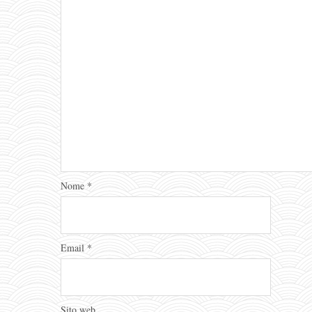
Nome
*
Email
*
Sito web