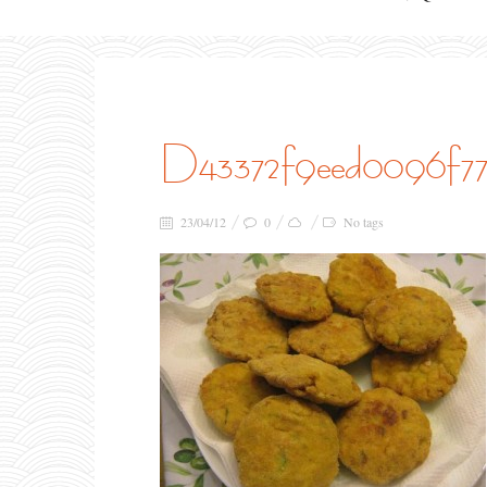
d43372f9eed0096f7
23/04/12
0
No tags