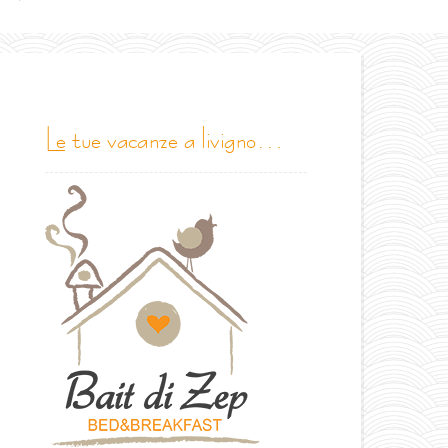
le tue vacanze a livigno…