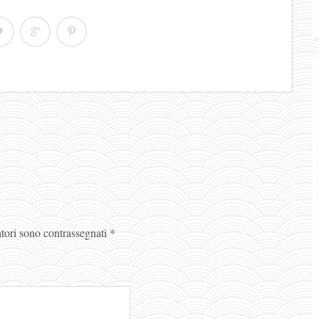
atori sono contrassegnati
*