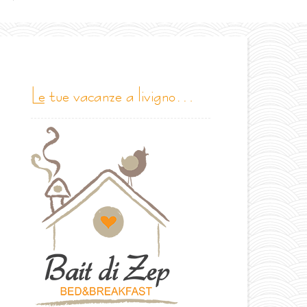
le tue vacanze a livigno…