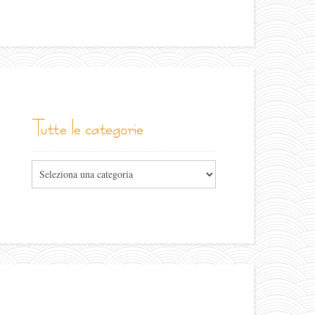
tutte le categorie
Tutte
le
categorie