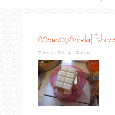
865e4698bbdaff2bc73
26/04/12
0
No tags