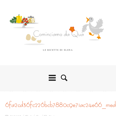
LE RICETTE DI ELENA
6fa2cd36fc226bcb7880c9e71ac24e66_med