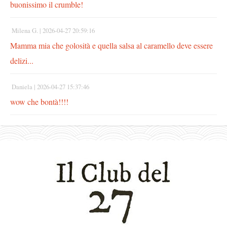
buonissimo il crumble!
Milena G. |
2026-04-27 20:59:16
Mamma mia che golosità e quella salsa al caramello deve essere
delizi...
Daniela |
2026-04-27 15:37:46
wow che bontà!!!!