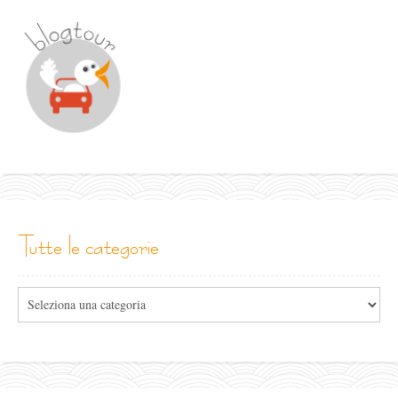
tutte le categorie
Tutte
le
categorie