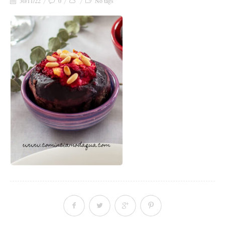
30/11/22
0
No tags