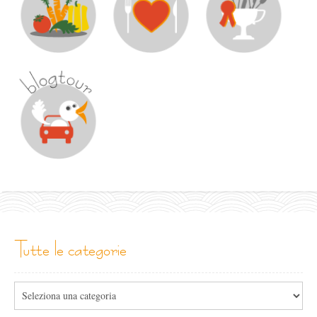
tutte le categorie
Tutte
le
categorie