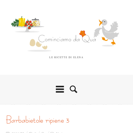
LE RICETTE DI ELENA
barbabietole ripiene 3