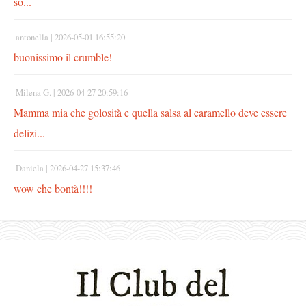
so...
antonella |
2026-05-01 16:55:20
buonissimo il crumble!
Milena G. |
2026-04-27 20:59:16
Mamma mia che golosità e quella salsa al caramello deve essere
delizi...
Daniela |
2026-04-27 15:37:46
wow che bontà!!!!