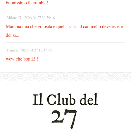
buonissimo il crumble!
Milena G. |
2026-04-27 20:59:16
Mamma mia che golosità e quella salsa al caramello deve essere
delizi...
Daniela |
2026-04-27 15:37:46
wow che bontà!!!!