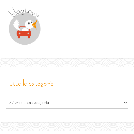
tutte le categorie
Tutte
le
categorie