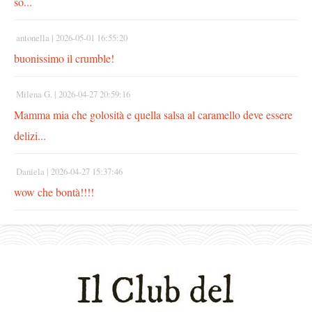
so...
antonella |
2026-05-01 16:55:20
buonissimo il crumble!
Milena G. |
2026-04-27 20:59:16
Mamma mia che golosità e quella salsa al caramello deve essere
delizi...
Daniela |
2026-04-27 15:37:46
wow che bontà!!!!