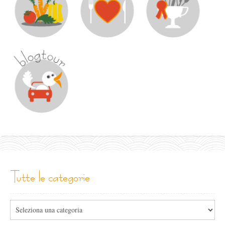
tutte le categorie
Tutte
le
categorie