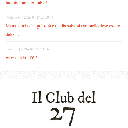
buonissimo il crumble!
Milena G. |
2026-04-27 20:59:16
Mamma mia che golosità e quella salsa al caramello deve essere
delizi...
Daniela |
2026-04-27 15:37:46
wow che bontà!!!!