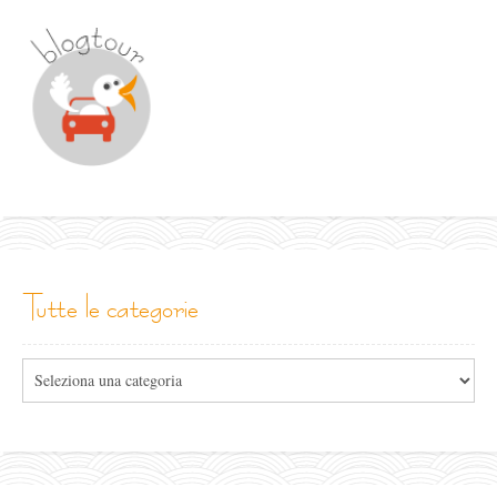
tutte le categorie
Tutte
le
categorie