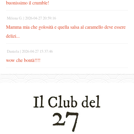
buonissimo il crumble!
Milena G. |
2026-04-27 20:59:16
Mamma mia che golosità e quella salsa al caramello deve essere
delizi...
Daniela |
2026-04-27 15:37:46
wow che bontà!!!!