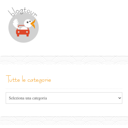
tutte le categorie
Tutte
le
categorie