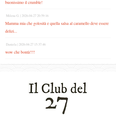
buonissimo il crumble!
Milena G. |
2026-04-27 20:59:16
Mamma mia che golosità e quella salsa al caramello deve essere
delizi...
Daniela |
2026-04-27 15:37:46
wow che bontà!!!!