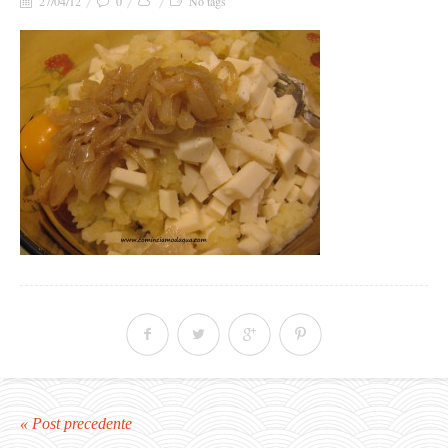
27/04/12
0
No tags
« Post precedente