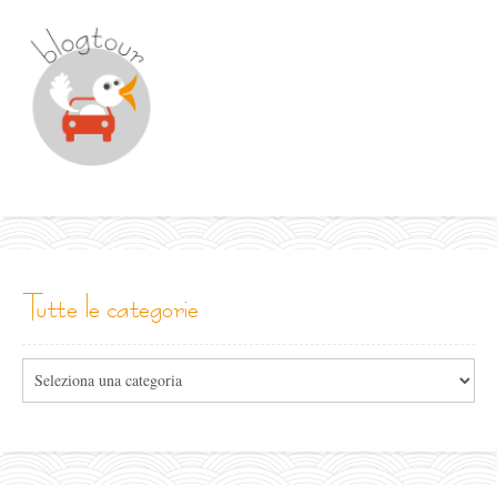
tutte le categorie
Tutte
le
categorie