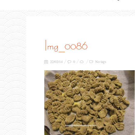
img_0086
22/02/14
0
No tags