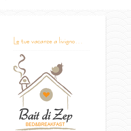
le tue vacanze a livigno…