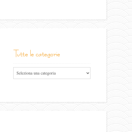
tutte le categorie
Tutte
le
categorie