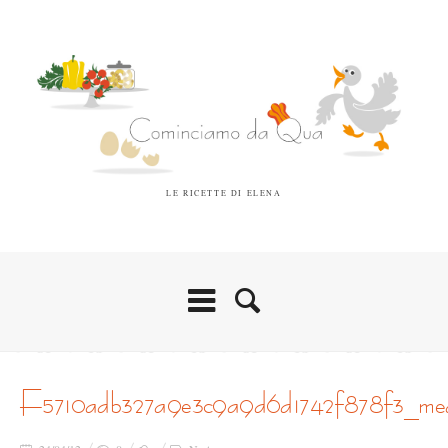
LE RICETTE DI ELENA
f5710adb327a9e3c9a9d6d1742f878f3_me