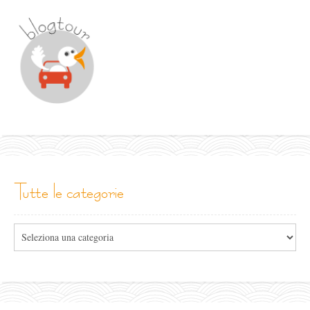
tutte le categorie
Tutte
le
categorie