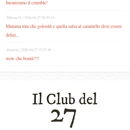
buonissimo il crumble!
Milena G. |
2026-04-27 20:59:16
Mamma mia che golosità e quella salsa al caramello deve essere
delizi...
Daniela |
2026-04-27 15:37:46
wow che bontà!!!!