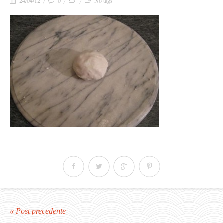
24/04/12
0
No tags
« Post precedente