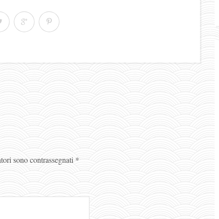
atori sono contrassegnati
*