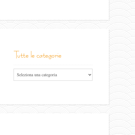
tutte le categorie
Tutte
le
categorie