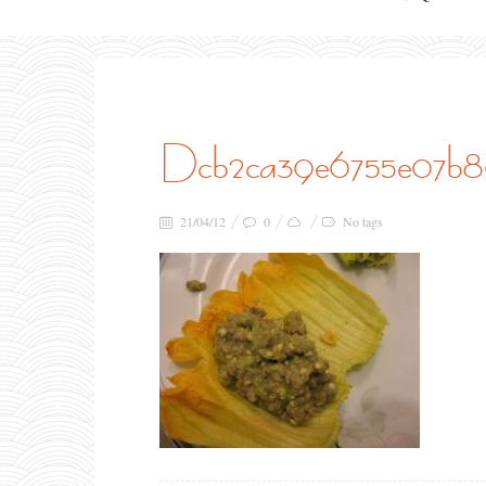
dcb2ca39e6755e07b
21/04/12
0
No tags