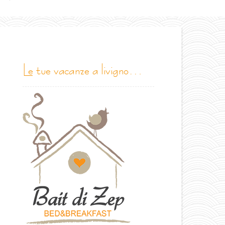
le tue vacanze a livigno…