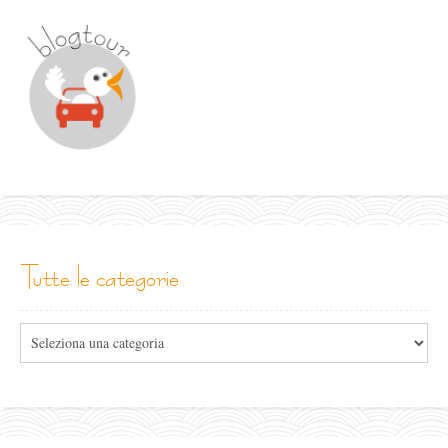
tutte le categorie
Tutte
le
categorie