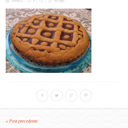
24/04/12
0
No tags
« Post precedente