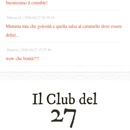
buonissimo il crumble!
Milena G. |
2026-04-27 20:59:16
Mamma mia che golosità e quella salsa al caramello deve essere
delizi...
Daniela |
2026-04-27 15:37:46
wow che bontà!!!!