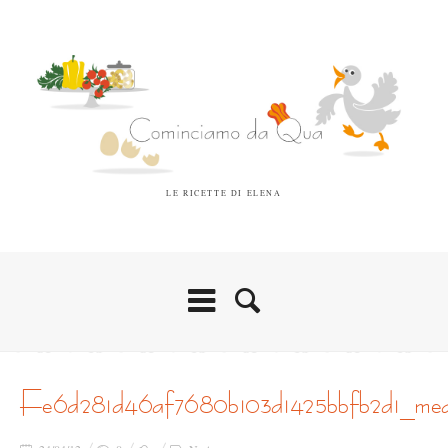
LE RICETTE DI ELENA
fe6d281d46af7680b103d1425bbfb2d1_me