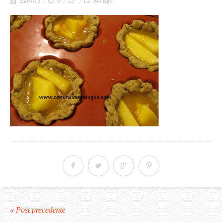
23/07/12
0
No tags
« Post precedente