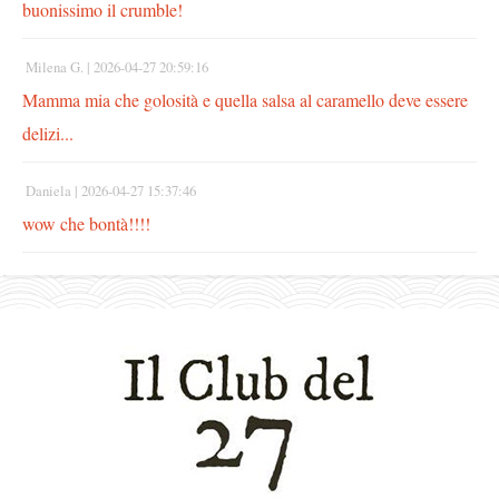
buonissimo il crumble!
Milena G. |
2026-04-27 20:59:16
Mamma mia che golosità e quella salsa al caramello deve essere
delizi...
Daniela |
2026-04-27 15:37:46
wow che bontà!!!!