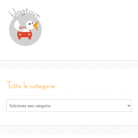
tutte le categorie
Tutte
le
categorie