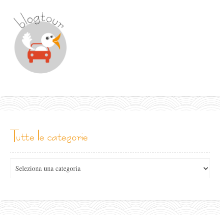
tutte le categorie
Tutte
le
categorie