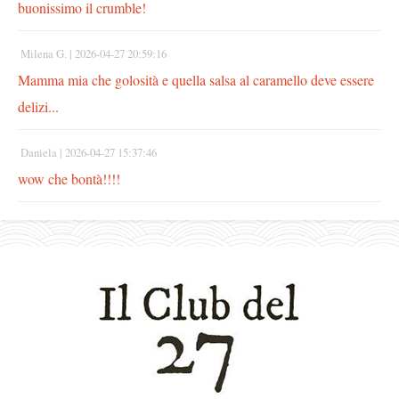
buonissimo il crumble!
Milena G. |
2026-04-27 20:59:16
Mamma mia che golosità e quella salsa al caramello deve essere
delizi...
Daniela |
2026-04-27 15:37:46
wow che bontà!!!!