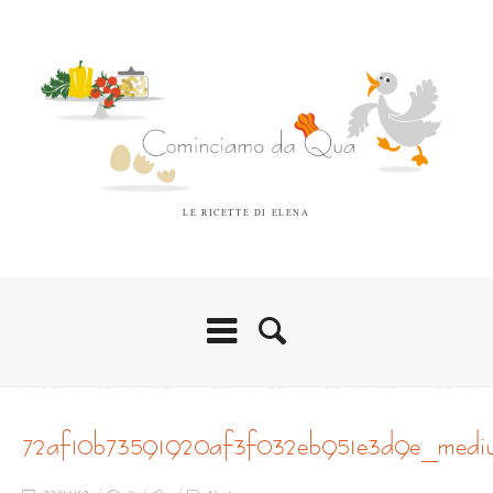
LE RICETTE DI ELENA
72af10b73591920af3f032eb951e3d9e_medi